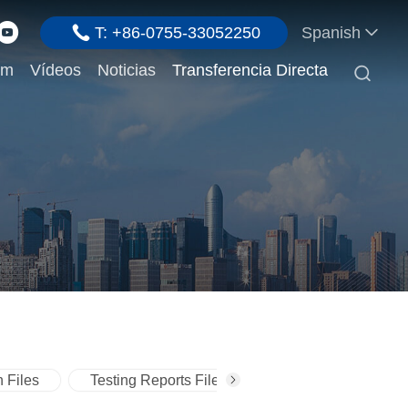
T: +86-0755-33052250
Spanish
em
Vídeos
Noticias
Transferencia Directa

n Files
Testing Reports Files
Certificates Files