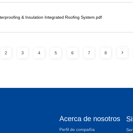
Joaboa Tech Steel Plate Type WiCi Waterproofing & Insulation Integrated Roofing System.pdf
2
3
4
5
6
7
8
Acerca de nosotros
S
Perfil de compañía
Ser