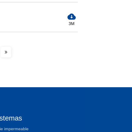
3M
istemas
ie impermeable