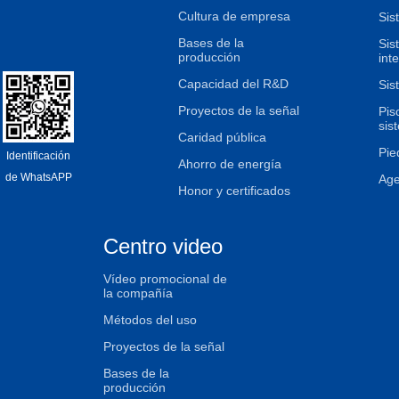
Cultura de empresa
Sis
Bases de la
Sis
producción
int
Capacidad del R&D
Sis
Proyectos de la señal
Pis
sis
Caridad pública
Pie
Identificación
Ahorro de energía
de WhatsAPP
Age
Honor y certificados
Centro video
Vídeo promocional de
la compañía
Métodos del uso
Proyectos de la señal
Bases de la
producción