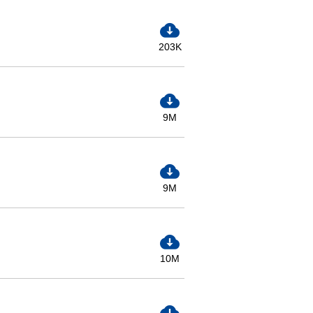
203K
9M
9M
10M