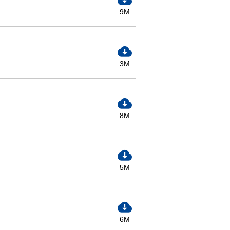
9M
3M
8M
5M
6M