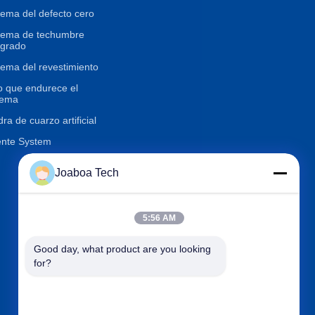
tema del defecto cero
tema de techumbre
egrado
tema del revestimiento
o que endurece el
tema
dra de cuarzo artificial
nte System
Joaboa Tech
Éntrenos en contacto con
5:56 AM

Teléfono
+86-0755-33052250

Good day, what product are you looking 
Correo electrónico
international@zhuobao.com
for?

Dirección
Piso décimosexto, No.2 área
del norte, cuadrado central d
e la ciudad de la excelencia,