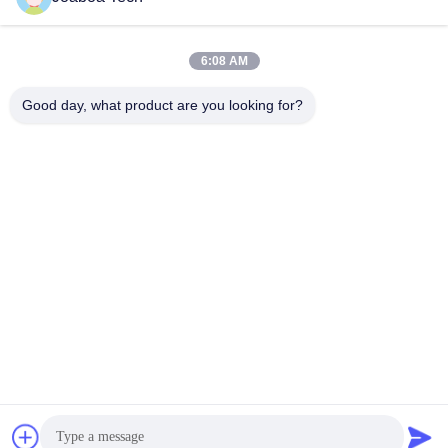
6:08 AM
Wechat Identificación
LinkedIn Identificación
Identificación
Good day, what product are you looking for?
de WhatsAPP
Éntrenos en contacto con

Teléfono
+86-0755-33052250

Correo electrónico
international@zhuobao.com

Dirección
Piso décimosexto, No.2 área del norte, cuadr
ado central de la ciudad de la excelencia, Me
ilin, Futian Dist., Shenzhen, Guangdong, Chi
na
Buena calidad de China Membrana de impermeabilización auta-
adhesivo Proveedor. © de Copyright 2023-2026 joaboa-tech.com
. Todos los derechos reservados.