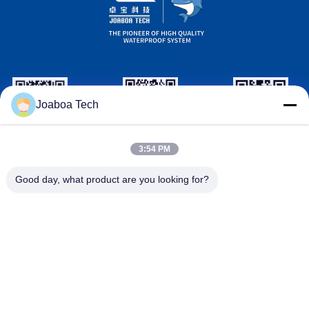
Joaboa Tech
Wechat Identificación
LinkedIn Identificación
Identificación
3:54 PM
de WhatsAPP
Good day, what product are you looking for?
Éntrenos en contacto con

Teléfono
+86-0755-33052250

Correo electrónico
international@zhuobao.com

Dirección
Piso décimosexto, No.2 área del norte, cuadr
ado central de la ciudad de la excelencia, Me
ilin, Futian Dist., Shenzhen, Guangdong, Chi