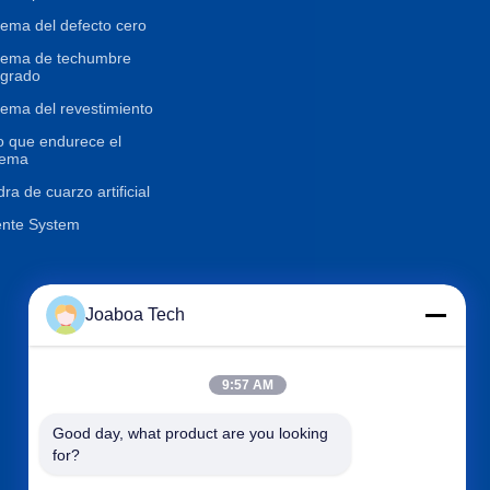
tema del defecto cero
tema de techumbre
egrado
tema del revestimiento
o que endurece el
tema
dra de cuarzo artificial
nte System
Éntrenos en contacto con
Joaboa Tech

Teléfono
+86-0755-33052250
9:57 AM

Correo electrónico
international@zhuobao.com

Dirección
Piso décimosexto, No.2 área
Good day, what product are you looking 
del norte, cuadrado central d
for?
e la ciudad de la excelencia,