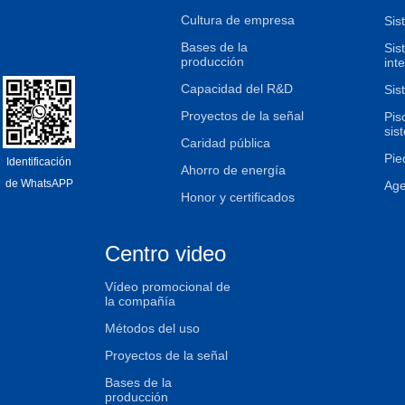
Cultura de empresa
Sis
Bases de la
Sis
producción
int
Capacidad del R&D
Sis
Proyectos de la señal
Pis
sis
Caridad pública
Pie
Identificación
Ahorro de energía
de WhatsAPP
Age
Honor y certificados
Centro video
Vídeo promocional de
la compañía
Métodos del uso
Proyectos de la señal
Bases de la
producción