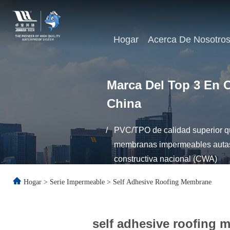
Hogar
Acerca De Nosotro
Marca Del Top 3 En C
China
/
PVC/TPO de calidad superior qu
membranas impermeables autas-
constructiva nacional (CWA)
Hogar
>
Serie Impermeable
>
Self Adhesive Roofing Membrane
self adhesive roofing 