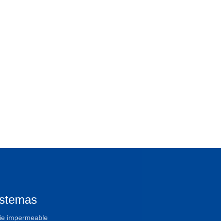
istemas
ie impermeable