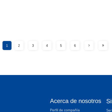
1
2
3
4
5
6
Acerca de nosotros
S
Perfil de compañía
Ser