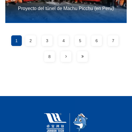
Proyecto del túnel de Machu Picchu (en Perú)
1
2
3
4
5
6
7
8