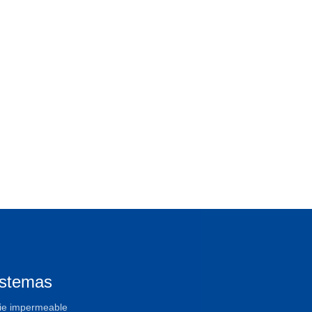
istemas
ie impermeable