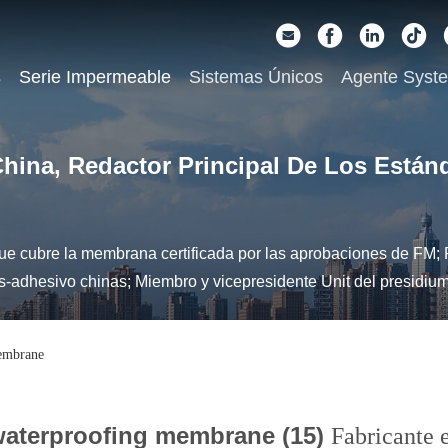
s
Serie Impermeable
Sistemas Únicos
Agente Syst
hina, Redactor Principal De Los Están
e cubre la membrana certificada por las aprobaciones de FM; 
adhesivo chinas; Miembro y vicepresidente Unit del presidiu
embrane
aterproofing membrane (15)
Fabricante 