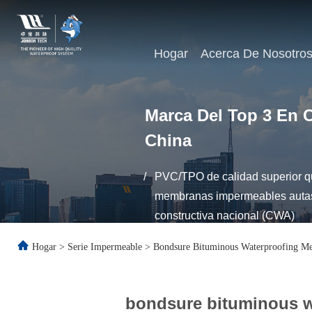
Hogar
Acerca De Nosotro
Marca Del Top 3 En C
China
/
PVC/TPO de calidad superior qu
membranas impermeables autas-
constructiva nacional (CWA)
Hogar
>
Serie Impermeable
>
Bondsure Bituminous Waterproofing M
bondsure bituminous w