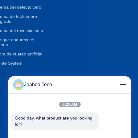
tema del defecto cero
tema de techumbre
egrado
tema del revestimiento
o que endurece el
tema
dra de cuarzo artificial
nte System
Joaboa Tech
Éntrenos en contacto con

Teléfono
+86-0755-33052250
6:25 AM

Correo electrónico
international@zhuobao.com
Good day, what product are you looking 

Dirección
Piso décimosexto, No.2 área
for?
del norte, cuadrado central d
e la ciudad de la excelencia,