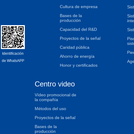
Cultura de empresa
Sis
Bases de la
Sis
producción
int
Capacidad del R&D
Sis
Proyectos de la señal
Pis
sis
Caridad pública
Pie
Identificación
Ahorro de energía
de WhatsAPP
Age
Honor y certificados
Centro video
Vídeo promocional de
la compañía
Métodos del uso
Proyectos de la señal
Bases de la
producción