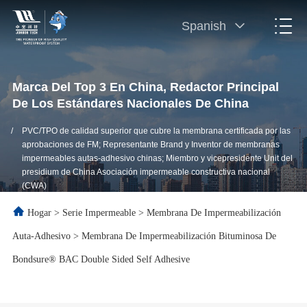
Spanish
Marca Del Top 3 En China, Redactor Principal
De Los Estándares Nacionales De China
/
PVC/TPO de calidad superior que cubre la membrana certificada por las
aprobaciones de FM; Representante Brand y Inventor de membranas
impermeables autas-adhesivo chinas; Miembro y vicepresidente Unit del
presidium de China Asociación impermeable constructiva nacional
(CWA)
Hogar
>
Serie Impermeable
>
Membrana De Impermeabilización
Auta-Adhesivo
>
Membrana De Impermeabilización Bituminosa De
Bondsure® BAC Double Sided Self Adhesive