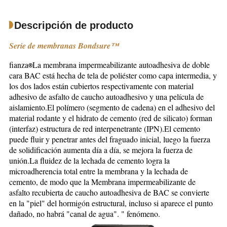
Descripción de producto
Serie de membranas Bondsure™
fianza
La membrana impermeabilizante autoadhesiva de doble 
®
cara BAC está hecha de tela de poliéster como capa intermedia, y 
los dos lados están cubiertos respectivamente con material 
adhesivo de asfalto de caucho autoadhesivo y una película de 
aislamiento.El polímero (segmento de cadena) en el adhesivo del 
material rodante y el hidrato de cemento (red de silicato) forman 
(interfaz) estructura de red interpenetrante (IPN).El cemento 
puede fluir y penetrar antes del fraguado inicial, luego la fuerza 
de solidificación aumenta día a día, se mejora la fuerza de 
unión.La fluidez de la lechada de cemento logra la 
microadherencia total entre la membrana y la lechada de 
cemento, de modo que la Membrana impermeabilizante de 
asfalto recubierta de caucho autoadhesiva de BAC se convierte 
en la "piel" del hormigón estructural, incluso si aparece el punto 
dañado, no habrá "canal de agua". " fenómeno.