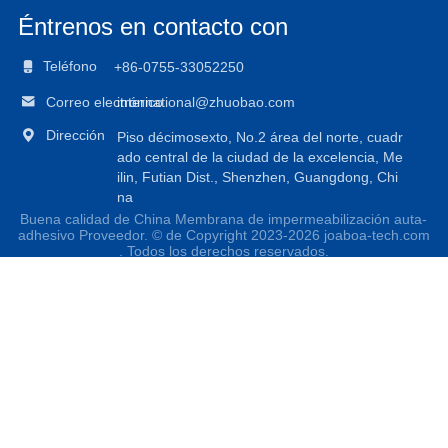
Éntrenos en contacto con

Teléfono
+86-0755-33052250

Correo electrónico
international@zhuobao.com

Dirección
Piso décimosexto, No.2 área del norte, cuadr
ado central de la ciudad de la excelencia, Me
ilin, Futian Dist., Shenzhen, Guangdong, Chi
na
Buena calidad de China Membrana de impermeabilización auta-
adhesivo Proveedor. © de Copyright 2023-2026 joaboa-tech.com
. Todos los derechos reservados.